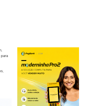
m,
 para
s,