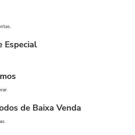
ntas.
 Especial
imos
rar.
íodos de Baixa Venda
as.