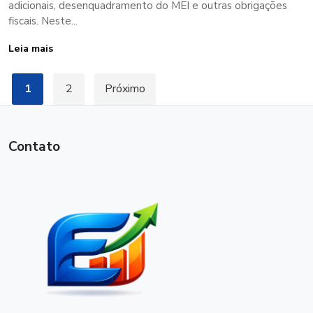
adicionais, desenquadramento do MEI e outras obrigações
fiscais. Neste...
Leia mais
Paginação
1
2
Próximo
de
posts
Contato