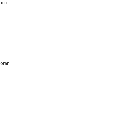
ng e
orar