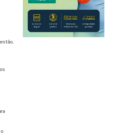
gestão,
ios
ara
 o