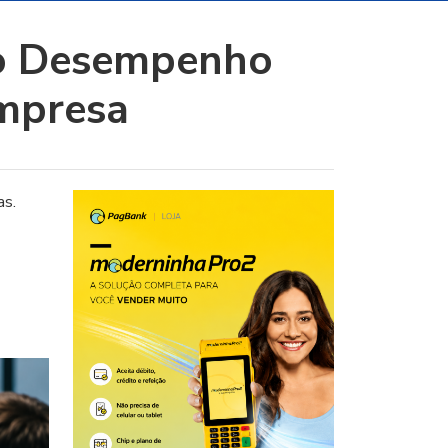
 o Desempenho
Empresa
as.