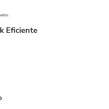
balho.
 Eficiente
o